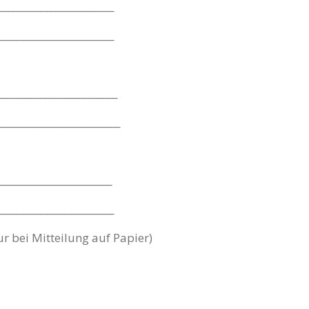
________________________
________________________
________________________
_______________________
_______________________
_________________________
ur bei Mitteilung auf Papier)