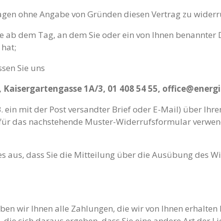
Tagen ohne Angabe von Gründen diesen Vertrag zu widerr
e ab dem Tag, an dem Sie oder ein von Ihnen benannter Dri
hat;
sen Sie uns
n, Kaisergartengasse 1A/3, 01 408 54 55, office@energ
. ein mit der Post versandter Brief oder E-Mail) über Ihre
afür das nachstehende Muster-Widerrufsformular verwend
es aus, dass Sie die Mitteilung über die Ausübung des Wi
en wir Ihnen alle Zahlungen, die wir von Ihnen erhalten 
 die sich daraus ergeben, dass Sie eine andere Art der L