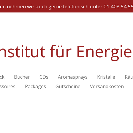
en nehmen wir auch gerne telefonisch unter 01 408 54 5
nstitut für Energi
ck
Bücher
CDs
Aromasprays
Kristalle
Räu
ssoires
Packages
Gutscheine
Versandkosten