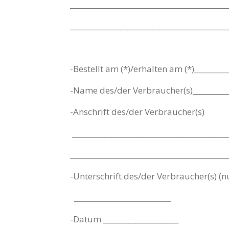
____________________________________________
____________________________________________
-Bestellt am (*)/erhalten am (*)__________
-Name des/der Verbraucher(s)____________
-Anschrift des/der Verbraucher(s)
____________________________________________
___________________________________________
-Unterschrift des/der Verbraucher(s) (n
___________________________
-Datum _____________________