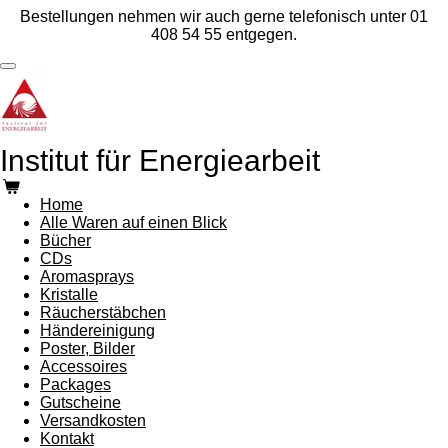
Bestellungen nehmen wir auch gerne telefonisch unter 01
Zum
408 54 55 entgegen.
Hauptinhalt
springen
Institut für Energiearbeit
Home
Alle Waren auf einen Blick
Bücher
CDs
Aromasprays
Kristalle
Räucherstäbchen
Händereinigung
Poster, Bilder
Accessoires
Packages
Gutscheine
Versandkosten
Kontakt