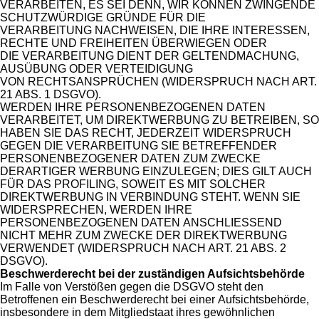
VERARBEITEN, ES SEI DENN, WIR KÖNNEN ZWINGENDE
SCHUTZWÜRDIGE GRÜNDE FÜR DIE
VERARBEITUNG NACHWEISEN, DIE IHRE INTERESSEN,
RECHTE UND FREIHEITEN ÜBERWIEGEN ODER
DIE VERARBEITUNG DIENT DER GELTENDMACHUNG,
AUSÜBUNG ODER VERTEIDIGUNG
VON RECHTSANSPRÜCHEN (WIDERSPRUCH NACH ART.
21 ABS. 1 DSGVO).
WERDEN IHRE PERSONENBEZOGENEN DATEN
VERARBEITET, UM DIREKTWERBUNG ZU BETREIBEN, SO
HABEN SIE DAS RECHT, JEDERZEIT WIDERSPRUCH
GEGEN DIE VERARBEITUNG SIE BETREFFENDER
PERSONENBEZOGENER DATEN ZUM ZWECKE
DERARTIGER WERBUNG EINZULEGEN; DIES GILT AUCH
FÜR DAS PROFILING, SOWEIT ES MIT SOLCHER
DIREKTWERBUNG IN VERBINDUNG STEHT. WENN SIE
WIDERSPRECHEN, WERDEN IHRE
PERSONENBEZOGENEN DATEN ANSCHLIESSEND
NICHT MEHR ZUM ZWECKE DER DIREKTWERBUNG
VERWENDET (WIDERSPRUCH NACH ART. 21 ABS. 2
DSGVO).
Beschwerderecht bei der zuständigen Aufsichtsbehörde
Im Falle von Verstößen gegen die DSGVO steht den
Betroffenen ein Beschwerderecht bei einer Aufsichtsbehörde,
insbesondere in dem Mitgliedstaat ihres gewöhnlichen