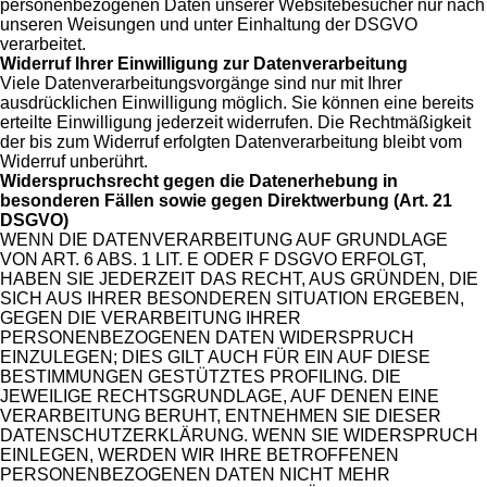
personenbezogenen Daten unserer Websitebesucher nur nach
unseren Weisungen und unter Einhaltung der DSGVO
verarbeitet.
Widerruf Ihrer Einwilligung zur Datenverarbeitung
Viele Datenverarbeitungsvorgänge sind nur mit Ihrer
ausdrücklichen Einwilligung möglich. Sie können eine bereits
erteilte Einwilligung jederzeit widerrufen. Die Rechtmäßigkeit
der bis zum Widerruf erfolgten Datenverarbeitung bleibt vom
Widerruf unberührt.
Widerspruchsrecht gegen die Datenerhebung in
besonderen Fällen sowie gegen
Direktwerbung (Art. 21
DSGVO)
WENN DIE DATENVERARBEITUNG AUF GRUNDLAGE
VON ART. 6 ABS. 1 LIT. E ODER F DSGVO ERFOLGT,
HABEN SIE JEDERZEIT DAS RECHT, AUS GRÜNDEN, DIE
SICH AUS IHRER BESONDEREN SITUATION ERGEBEN,
GEGEN DIE VERARBEITUNG IHRER
PERSONENBEZOGENEN DATEN WIDERSPRUCH
EINZULEGEN; DIES GILT AUCH FÜR EIN AUF DIESE
BESTIMMUNGEN GESTÜTZTES PROFILING. DIE
JEWEILIGE RECHTSGRUNDLAGE, AUF DENEN EINE
VERARBEITUNG BERUHT, ENTNEHMEN SIE DIESER
DATENSCHUTZERKLÄRUNG. WENN SIE WIDERSPRUCH
EINLEGEN, WERDEN WIR IHRE BETROFFENEN
PERSONENBEZOGENEN DATEN NICHT MEHR