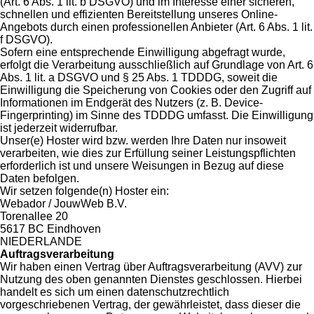
(Art. 6 Abs. 1 lit. b DSGVO) und im Interesse einer sicheren,
schnellen und effizienten Bereitstellung unseres Online-
Angebots durch einen professionellen Anbieter (Art. 6 Abs. 1 lit.
f DSGVO).
Sofern eine entsprechende Einwilligung abgefragt wurde,
erfolgt die Verarbeitung ausschließlich auf Grundlage von Art. 6
Abs. 1 lit. a DSGVO und § 25 Abs. 1 TDDDG, soweit die
Einwilligung die Speicherung von Cookies oder den Zugriff auf
Informationen im Endgerät des Nutzers (z. B. Device-
Fingerprinting) im Sinne des TDDDG umfasst. Die Einwilligung
ist jederzeit widerrufbar.
Unser(e) Hoster wird bzw. werden Ihre Daten nur insoweit
verarbeiten, wie dies zur Erfüllung seiner Leistungspflichten
erforderlich ist und unsere Weisungen in Bezug auf diese
Daten befolgen.
Wir setzen folgende(n) Hoster ein:
Webador / JouwWeb B.V.
Torenallee 20
5617 BC Eindhoven
NIEDERLANDE
Auftragsverarbeitung
Wir haben einen Vertrag über Auftragsverarbeitung (AVV) zur
Nutzung des oben genannten Dienstes geschlossen. Hierbei
handelt es sich um einen datenschutzrechtlich
vorgeschriebenen Vertrag, der gewährleistet, dass dieser die